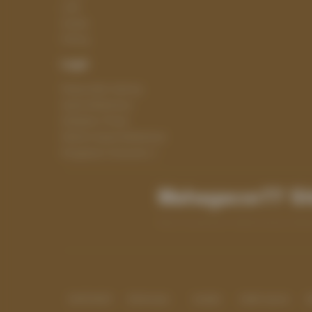
Lotto
Arcade
Fishing
Legal
Responsible Gaming
Syarat &Ketentuan
Kebijakan Privasi
Referral Syarat &Ketentuan
Pengaduan Konsumen
Mahagacor77 Si
Mulai pengalaman digital bersama Maha
IDNPOKER
IDNArcade
UboBet
SABA Sports
S