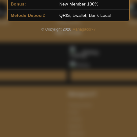
Bonus:
New Member 100%
Metode Deposit:
QRIS, Ewallet, Bank Local
rcade
PragmaticPlay
Askm
© Copyright 2026
Mahagacor77
Main Arcade
Fishing
Mahagacor77
Tentang Kami
Footer
Contact
Deposit
Withdraw