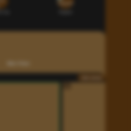
t City
Playtech
C
Main Poker
Lihat semua
53