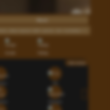
Masuk
an lebih nyaman, dan manfaatkan fitur yang tersedia.
Arcade
Fishing
Lihat semua
nero
TTG
Play
ames
Askmeslot
Liv