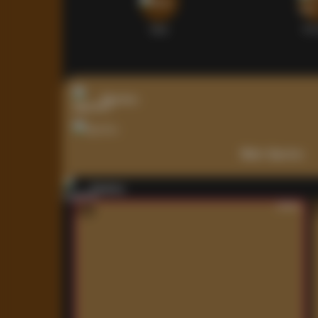
New
PG 
Sports+
Main Sports+
Casino
53