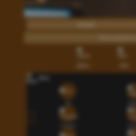
Promosi
Mulai pengalaman digital bersama 
Sports+
Slots
Slots
Hot
IDN
Exclusive
Fat 