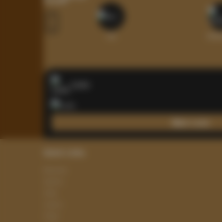
Hot
IDNA
Lotto
Main Lotto
Quick Links
Beranda
Sports+
Slots
Casino
Poker