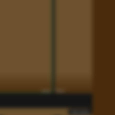
IDNLIVE
Lihat semua