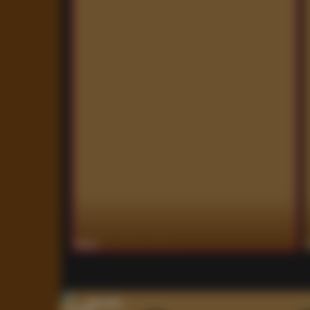
IDNLIVE
Arcade